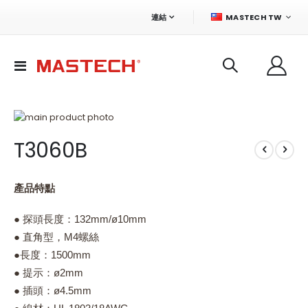
語
連結
MASTECH TW
言
切
換
導
航
Skip
to
Skip
T3060B
the
to
end
the
of
beginning
the
of
產品特點
images
the
gallery
images
● 探頭長度：132mm/ø10mm
gallery
● 直角型，M4螺絲
●長度：1500mm
● 提示：ø2mm
● 插頭：ø4.5mm