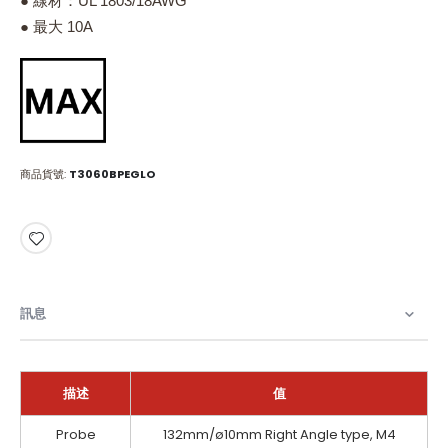
● 線材：UL 1803/18AWG
● 最大 10A
商品貨號
T3060BPEGLO
訊息
描述
值
訊
Probe
132mm/ø10mm Right Angle type, M4
息