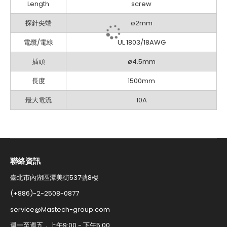
Length
screw
探針尖端
ø2mm
電纜/電線
UL 1803/18AWG
插頭
ø4.5mm
長度
1500mm
最大電流
10A
聯絡資訊​
臺北市內湖區潭美街537號8樓
(+886)-2-2508-0877​
service@Mastech-group.com​
週一至週五，上午9:00 - 下午5:00​