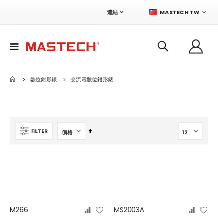
語
連結
MASTECH TW
言
切
換
導
航
數位鉗形錶
交流電數位鉗形錶
設
FILTER
定
排
序
(多
至
少)
M266
MS2003A