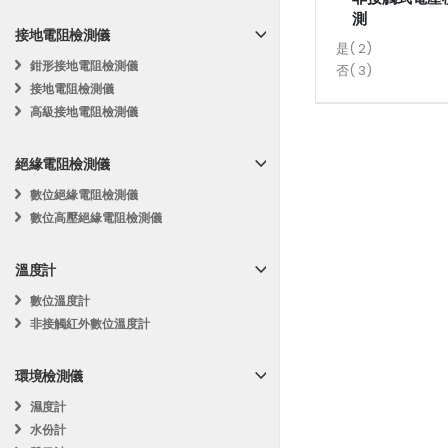
測
接地電阻檢測儀
商
是
2
鉗形接地電阻檢測儀
品
商
否
3
接地電阻檢測儀
品
高級接地電阻檢測儀
絕緣電阻檢測儀
數位絕緣電阻檢測儀
數位高壓絕緣電阻檢測儀
溫度計
數位溫度計
非接觸紅外數位溫度計
環境檢測儀
濕度計
水份計