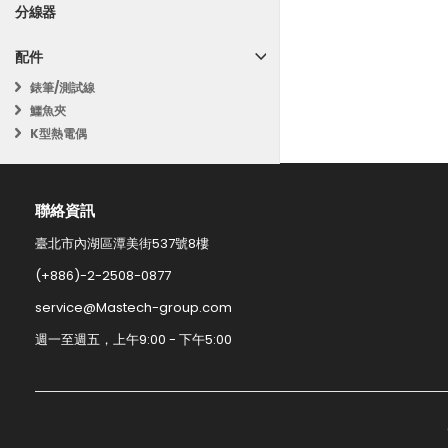
分線器
配件
錶筆/測試線
鱷魚夾
K型熱電偶
聯絡資訊​
臺北市內湖區潭美街537號8樓
(+886)-2-2508-0877​
service@Mastech-group.com​
週一至週五，上午9:00 - 下午5:00​