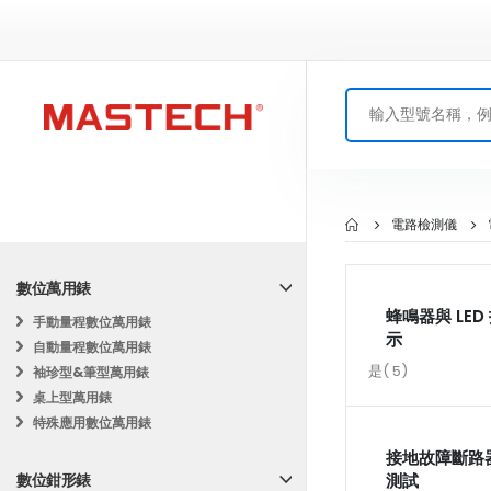
電路檢測儀
數位萬用錶
蜂鳴器與 LED
手動量程數位萬用錶
示
自動量程數位萬用錶
商
是
5
袖珍型&筆型萬用錶
品
桌上型萬用錶
特殊應用數位萬用錶
接地故障斷路
數位鉗形錶
測試