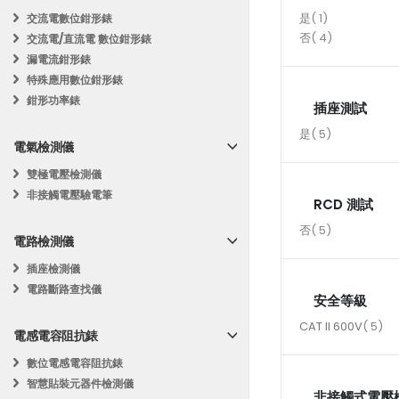
商
是
1
交流電數位鉗形錶
品
商
否
4
交流電/直流電 數位鉗形錶
品
漏電流鉗形錶
特殊應用數位鉗形錶
鉗形功率錶
插座測試
商
是
5
電氣檢測儀
品
雙極電壓檢測儀
非接觸電壓驗電筆
RCD 測試
商
否
5
電路檢測儀
品
插座檢測儀
電路斷路查找儀
安全等級
商
CAT II 600V
5
電感電容阻抗錶
品
數位電感電容阻抗錶
智慧貼裝元器件檢測儀
非接觸式電壓