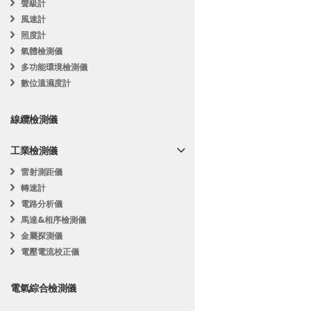
聲級計
風速計
照度計
氣體檢測儀
多功能環境檢測儀
數位溫濕度計
線纜檢測儀
工業檢測儀
雷射測距儀
轉速計
電路分析儀
馬達&相序檢測儀
金屬探測儀
電壓電流校正儀
電氣綜合檢測儀