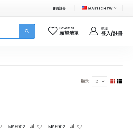
語
會員註冊
MASTECH TW
言
Favorites
歡迎
願望清單
登入/註冊
顯示
商
網
列
格
表
店
介
面
MS5902RTD (EU)
MS5902RTE(UK)