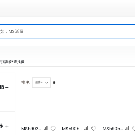
電路斷路查找儀
設
排序
 指
定
排
序
(多
至
少)
器
MS5902RTF(US)
MS5905RTD(EU)
MS5905RTE(UK)