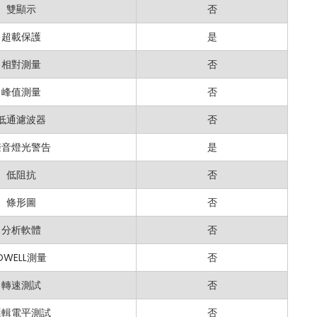
830N 數位多用表結合了多功能性和易用性，成為任何從事電氣系統工作
雙顯示
否
超載保護
是
相對測量
否
峰值測量
否
低通濾波器
否
聲音燈光警告
是
低阻抗
否
條形圖
否
分析軟體
否
DWELL測量
否
轉速測試
否
邏輯電平測試
否