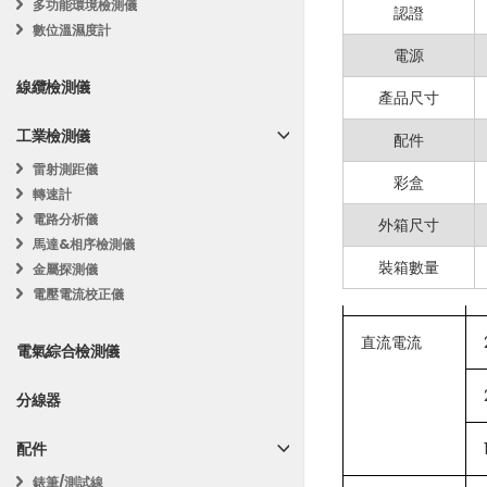
訊
基
汽車診斷
Mastech MS
多功能環境檢測儀
認證
電阻
息
礎
暖通空調測試
數位溫濕度計
以滿足各種測試需求
設
電源
定
主要特點：
線纜檢測儀
產品尺寸
直流電壓
多功能測量
：
工業檢測儀
配件
非
雷射測距儀
手動範圍選擇
彩盒
轉速計
最大顯示
：20
電路分析儀
外箱尺寸
馬達&相序檢測儀
背光顯示
：在
裝箱數量
金屬探測儀
非接觸電壓 (N
交流電壓
電壓電流校正儀
數據保持功能
直流電流
電氣綜合檢測儀
安全性與耐用
分線器
附加功能
：包
產品規格：
配件
錶筆/測試線