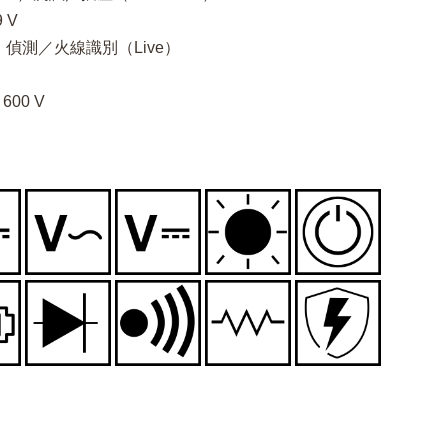
9 V
）偵測／火線識別（Live）
600 V