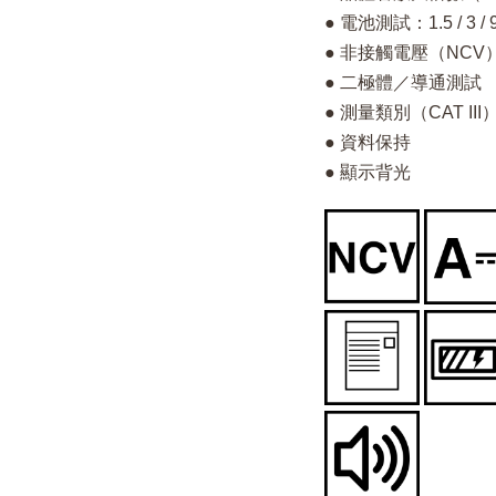
● 電池測試：1.5 / 3 / 
● 非接觸電壓（NCV
● 二極體／導通測試
● 測量類別（CAT III）
● 資料保持
● 顯示背光