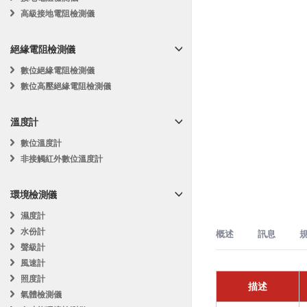
高級接地電阻檢測儀
絕緣電阻檢測儀
數位絕緣電阻檢測儀
數位高壓絕緣電阻檢測儀
溫度計
數位溫度計
非接觸紅外數位溫度計
環境檢測儀
濕度計
水份計
概述
訊息
聲級計
風速計
電氣故障排除
Mastech MS8
照度計
描述
功能
電路測試
氣體檢測儀