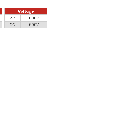
Voltage
Voltage
AC
600V
DC
600V