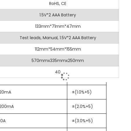
830N 數位多用表是一款多用途且可靠的工具，專為準確測量電氣參數而
安全等級
RoHS, CE
CAT III 600V
200Ω, 2KΩ, 20KΩ, 200KΩ
±(1.0%+5)
。
最大顯示
1.5V*2 AAA Battery
2000
20MΩ
±(1.2%+8)
真有效值
133mm*71mm*47mm
否
200mV
±(0.5%+3)
可測量交流/直流電壓、直流電流、電阻和連續性。
接觸式電壓檢測
Test leads, Manual, 1.5V*2 AAA Battery
是
：用戶可手動選擇合適的測量範圍。
2V, 20V, 200V, 600V
自動量程
112mm*54mm*155mm
±(0.8%+3)
否
00 數位顯示。
直流電流
570mmx335mmx250mm
10A
600V
±(0.8%+5)
昏暗環境中輕鬆閱讀。
交流電壓
40
600V
CV) 檢測/帶電線路識別
：安全檢測帶電線路及電壓存在，無需實體接觸
200V, 600V
±(1.0%+10)
直流電壓
600V
：凍結顯示的測量值，以便更輕鬆地記錄和分析。
20mA
±(1.0%+5)
背光顯示
是
性
：具備 CAT III 600V 安全等級。
自動關機
是
200mA
±(2.0%+5)
括二極體測試和晶體管測試。
數據保持
是
10A
±(3.0%+5)
電池測試
是