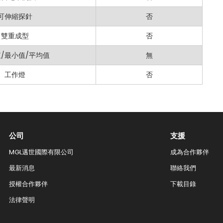
可伸縮探針
否
雙重成型
否
/最小值/平均值
無
工作燈
否
公司
支援
MGL邁世國際有限公司
成為合作夥伴
最新消息
聯絡我們​
授權合作夥伴
下載目錄
法律聲明