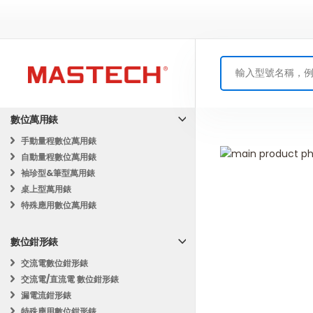
數位萬用錶
手動量程數位萬用錶
Skip
自動量程數位萬用錶
to
Skip
袖珍型&筆型萬用錶
the
to
桌上型萬用錶
end
the
特殊應用數位萬用錶
of
beginning
the
of
數位鉗形錶
images
the
gallery
images
交流電數位鉗形錶
gallery
交流電/直流電 數位鉗形錶
漏電流鉗形錶
特殊應用數位鉗形錶