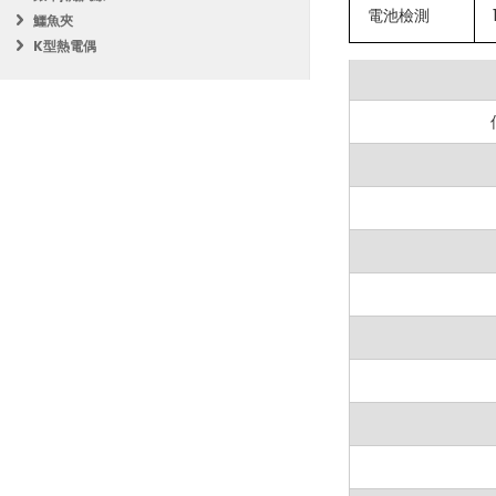
電池檢測
電阻測量
：範圍
鱷魚夾
K型熱電偶
直流電壓 (DCV
交流電壓 (ACV
直流電流 (DCA
電池測試
：可測試
優勢：
用戶友好界面
多樣化應用
：
增強安全性
：包
便利的數據處
為什麼選擇 Mas