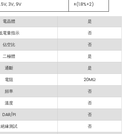
1.5V, 3V, 9V
±(1.8%+2)
從 200Ω 到 20MΩ。
超量程警示
否
)
：測量範圍從 200mV 到 600V。
電晶體
是
)
：範圍從 200V 到 600V。
低電量指示
否
)
：範圍從 20mA 到 10A。
佔空比
否
 1.5V、3V 和 9V 電池。
二極體
是
通斷
是
：簡單的操作和清晰的顯示，使其對所有用戶都易於使用。
電阻
20MΩ
適用於廣泛的電氣測試需求，從專業到 DIY 項目。
頻率
否
括過載保護和 CAT III 600V 等級，確保在高電壓環境中安全操作。
溫度
否
理
：數據保持和背光等功能提高了在不同條件下的可用性。
DAR/PI
否
tech MS830N？
絕緣測試
否