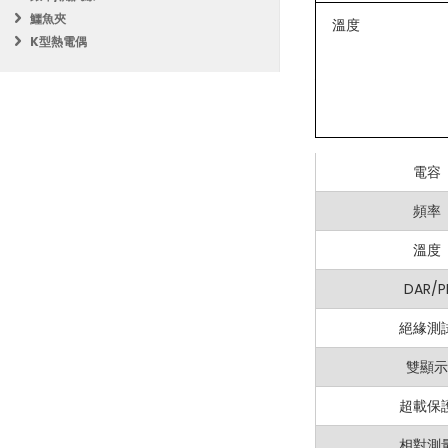
佔空比
鱷魚夾
溫度
溫度：
-20°C 
K型熱電偶
二極體
優勢：
通斷
多樣化的應用
電阻
強化安全性
：C
電容
使用者友好的
頻率
耐用性
：設計
溫度
為什麼選擇 MASTEC
DAR/P
絕緣測
MASTECH MS
安全工作的所需工具。
雙顯示
超載保
相對測