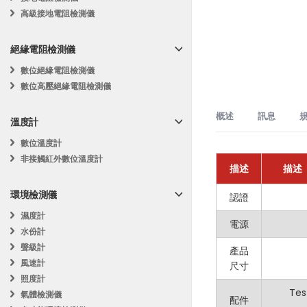
高級接地電阻檢測儀
絕緣電阻檢測儀
數位絕緣電阻檢測儀
數位高壓絕緣電阻檢測儀
概述
訊息
溫度計
數位溫度計
非接觸紅外數位溫度計
電氣故障排除
MASTECH MS826
規格
描述
描述
電路測試
訊
基
家電
MASTECH MS
環境檢測儀
認證
安全等
直流電壓
息
礎
汽車診斷
測。
濕度計
設
電源
最大顯
工業維修
水份計
定
教育目的
主要特點：
聲級計
產品
真有效
實驗室測試
交流電壓
風速計
尺寸
多功能測量
：
非接觸式電
照度計
Tes
氣體檢測儀
配件
溫度測量
：測量
自動量