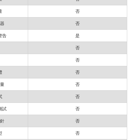
量
否
器
否
警告
是
否
否
體
否
測量
否
試
否
測試
否
針
否
型
否