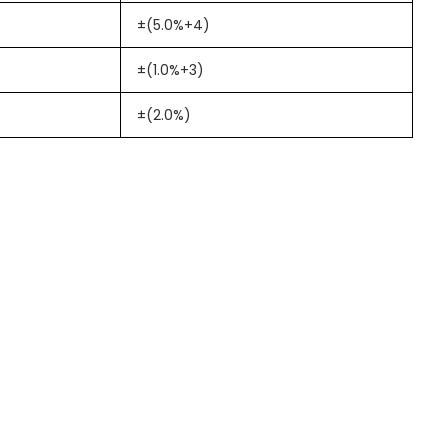
±(5.0%+4)
±(1.0%+3)
±(2.0%)
師、技術人員還是 DIY 愛好者，這款數位萬用表都能為您提供高效、
氣測量需求。