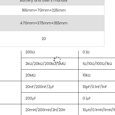
Battery and User's manual
200mA
0.1mA
00 計數，讀數清晰詳細。
流
10A
165mm×70mm×225mm
許用戶凍結顯示的測量結果，方便記錄和分析數據。
10A
10mA
壓
750V
470mm×375mm×355mm
CAT II 1000V / CAT III 600V 安全等級，確保操作安全。
流
200mA
10A
0.1mA
括二極體測試、hFE電晶體測試、蜂鳴器、關機自動斷電和低電量提示。
20
壓
1000V
10A
10mA
示
否
200Ω
0.1Ω
機
是
0mV 至 1000V
2kΩ/20kΩ/200kΩ/2MΩ
1Ω/10Ω/100Ω/1kΩ
 至 750V
持
是
20MΩ
10kΩ
0mA 至 10A
試
否
0mA 至 10A
20nF/200nF/2μF
10pF/0.1nF/1nF
示
否
至 20MΩ
200μF
0.1μF
是
 200μF
示
是
20mH/200mH/2H/20H
10μH/0.1mH/1mH/
至 20H