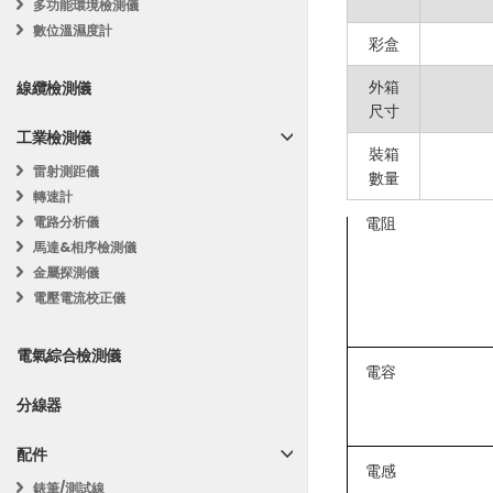
多功能環境檢測儀
直流電流
最大顯示
：20
數位溫濕度計
直流電
彩盒
數據鎖定
：允
交流電
外箱
線纜檢測儀
安全認證
：具備 
尺寸
交流電流
交流電
工業檢測儀
附加功能
：包
裝箱
直流電
雷射測距儀
數量
轉速計
規格：
背光顯
電阻
電路分析儀
馬達&相序檢測儀
自動關
直流電壓：
20
金屬探測儀
交流電壓：
2V
數據保
電壓電流校正儀
直流電流：
20
電池測
電氣綜合檢測儀
交流電流：
20
電容
超量程警
分線器
電阻：
200Ω 
電晶體
電容：
20nF 至
配件
低電量指
電感
電感：
20mH 
錶筆/測試線