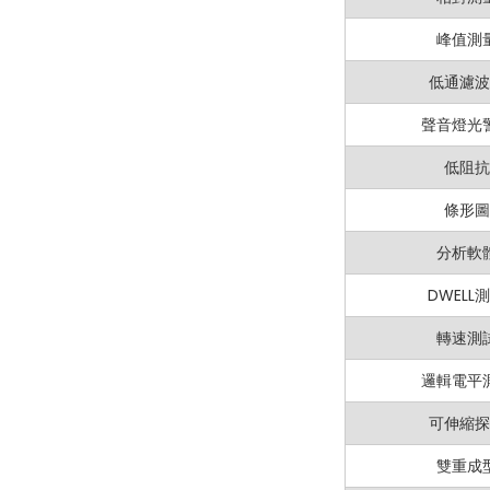
峰值測
低通濾波
聲音燈光
低阻抗
條形圖
分析軟
DWELL
轉速測
邏輯電平
可伸縮探
雙重成