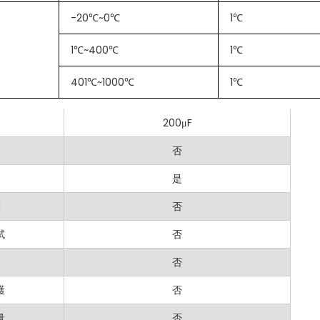
否
-20℃~0℃
1℃
至 1000°C
是
1℃~400℃
1℃
是
401℃~1000℃
1℃
：適用於從專業用途到 DIY 專案等各種電氣測量需求，。
20MΩ
AT II 1000V / CAT III 600V 等級等功能確保操作安全。
200μF
界面設計
：操作簡單，顯示清晰，控制直觀，使所有用戶都能輕鬆使用。
否
用於應對苛刻環境，確保長期性能和可靠性。
是
H MS8269？
I
否
試
否
8269 以其先進功能、實用設計和可靠性能而脫穎而出。無論您是電工、工程
MASTECH 在品質和創新上的承諾，確保 MS8269 能滿足您所有的電
否
護
否
量
否