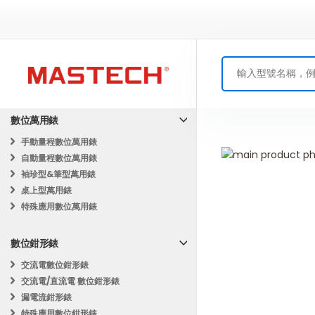
數位萬用錶
手動量程數位萬用錶
Skip
自動量程數位萬用錶
to
Skip
袖珍型&筆型萬用錶
the
to
桌上型萬用錶
end
the
特殊應用數位萬用錶
of
beginning
the
of
數位鉗形錶
images
the
gallery
images
交流電數位鉗形錶
gallery
交流電/直流電 數位鉗形錶
漏電流鉗形錶
特殊應用數位鉗形錶