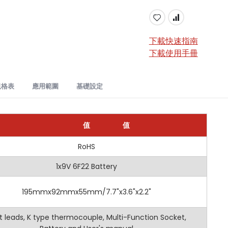
下載快速指南
下載使用手冊
規格表
應用範圍​
基礎設定
9
數位萬用表：先進且全面電氣測量工具
量程
值
值
解析度
8269 數位萬用表旨在滿足專業人士和 DIY 愛好者的需求。憑藉廣泛的
級
RoHS
CAT III 600V, CAT II 1000V
200mV/2V/20V/200V
0.1mV/1mV/10mV
示
1x9V 6F22 Battery
2000
1000V
1V
值
否
195mmx92mmx55mm/7.7"x3.6"x2.2"
2V/20V/200V
1mV/10mV/100mV
測量交流/直流電壓、交流/直流電流、電阻、電容和電感。
壓檢測
否
750V
1V
t leads, K type thermocouple, Multi-Function Socket,
溫度範圍為 -20°C 至 1000°C。
程
否