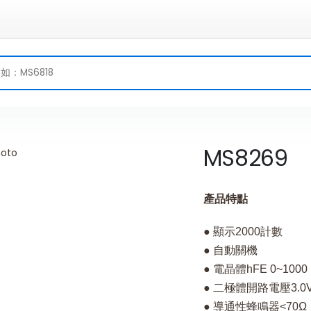
MS8269
產品特點
● 顯示2000計數
● 自動關機
● 電晶體hFE 0~1000
● 二極體開路電壓3.0
● 導通性蜂鳴器<70Ω