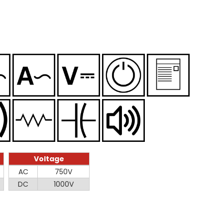
Voltage
Voltage
AC
750V
DC
1000V