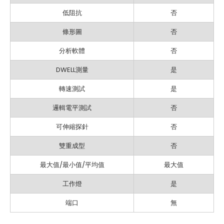
低阻抗
否
條形圖
否
分析軟體
否
DWELL測量
是
轉速測試
是
邏輯電平測試
否
可伸縮探針
否
雙重成型
否
最大值/最小值/平均值
最大值
工作燈
是
端口
無