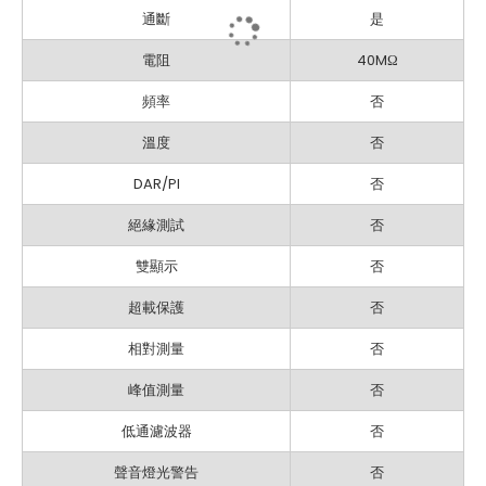
通斷
是
電阻
40MΩ
頻率
否
溫度
否
DAR/PI
否
絕緣測試
否
雙顯示
否
超載保護
否
相對測量
否
峰值測量
否
低通濾波器
否
聲音燈光警告
否