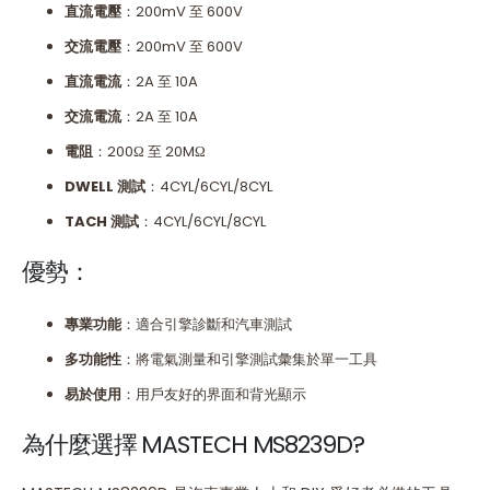
直流電壓
：200mV 至 600V
交流電壓
：200mV 至 600V
直流電流
：2A 至 10A
交流電流
：2A 至 10A
電阻
：200Ω 至 20MΩ
DWELL
測試
：4CYL/6CYL/8CYL
TACH
測試
：4CYL/6CYL/8CYL
優勢：
專業功能
：適合引擎診斷和汽車測試
多功能性
：將電氣測量和引擎測試彙集於單一工具
易於使用
：用戶友好的界面和背光顯示
為什麼選擇 MASTECH MS8239D?