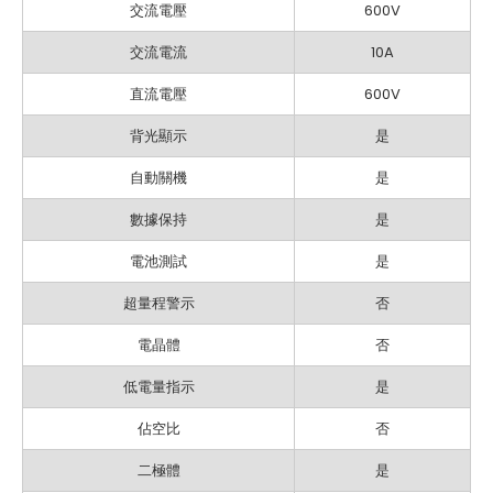
交流電壓
600V
交流電流
10A
直流電壓
600V
背光顯示
是
自動關機
是
數據保持
是
電池測試
是
超量程警示
否
電晶體
否
低電量指示
是
佔空比
否
二極體
是