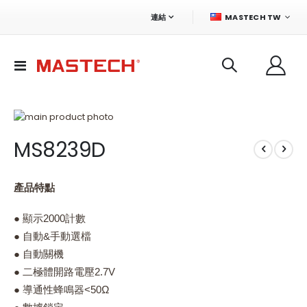
語
連結
MASTECH TW
言
切
換
導
航
Skip
to
Skip
MS8239D
the
to
end
the
of
beginning
the
of
產品特點
images
the
gallery
images
● 顯示2000計數
gallery
● 自動&手動選檔
● 自動關機
● 二極體開路電壓2.7V
● 導通性蜂鳴器<50Ω