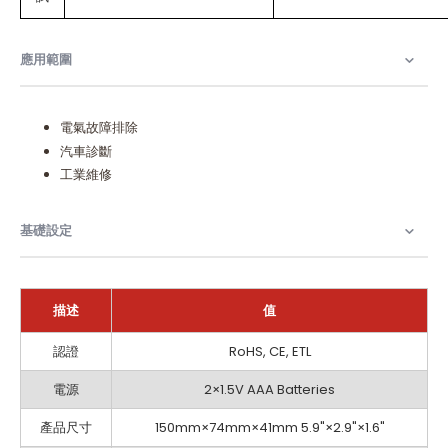
應用範圍​
電氣故障排除
汽車診斷
工業維修
基礎設定
描述
值
基
認證
RoHS, CE, ETL
礎
設
電源
2×1.5V AAA Batteries
定
產品尺寸
150mm×74mm×41mm 5.9"×2.9"×1.6"