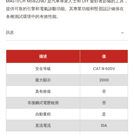
MASTECH MS8239D 是汽車專業人士和 DIY 愛好者必備的工具，
提供可靠的引擎和電氣診斷功能。其專業功能和堅固設計確保在
各種測試環境中的有效性能。
訊息
描述
值
訊
安全等級
CAT III 600V
息
最大顯示
2000
真有效值
否
非接觸式電壓檢測
否
自動量程
是
直流電流
10A