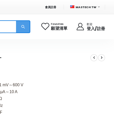
語
會員註冊
MASTECH TW
言
Favorites
歡迎
願望清單
登入/註冊
+
 mV～600 V
μA～10 A
Ω
Hz
F