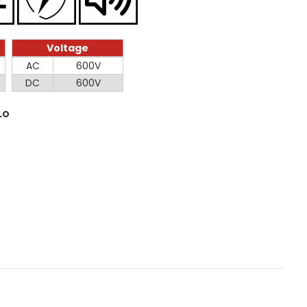
Voltage
Voltage
AC
600V
DC
600V
LO