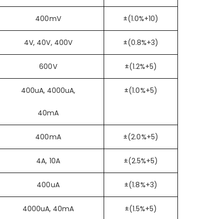
數據保持
是
400mV
±(1.0%+10)
Ω 至 40MΩ
電池測試
否
4V, 40V, 400V
±(0.8%+3)
)
：40mV 至 600V
超量程警示
否
)
：40mV 至 600V
600V
±(1.2%+5)
電晶體
否
)
：400µA 至 10A
低電量指示
否
400uA, 4000uA,
±(1.0%+5)
)
：400µA 至 10A
佔空比
否
00Hz 至 10MHz
40mA
二極體
是
00nF 至 40.00mF
400mA
±(2.0%+5)
通斷
是
V AAA 電池
4A, 10A
±(2.5%+5)
電阻
40MΩ
電容
40.00mF
400uA
±(1.8%+3)
8239D+ 能夠執行多種電氣測試任務，適用於各種應用場景。
頻率
10MHz
4000uA, 40mA
±(1.5%+5)
：具備非接觸電壓偵測與 CAT III 600V 安全等級，確保在不同環境中的