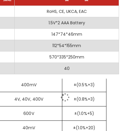
8239D+ 自動量程數位萬用表是一款可靠且多功能的電氣測量工具，適用
安全等級
RoHS, CE, UKCA, EAC
CAT III 600V
400Ω
±(1.2%+2)
最大顯示
1.5V*2 AAA Battery
4000
4KΩ, 40KΩ, 400KΩ,
±(1.0%+2)
真有效值
147*74*46mm
是
援測量 AC/DC 電壓、AC/DC 電流、電阻、頻率和電容，適用範圍廣
4MΩ
觸式電壓檢測
112*54*155mm
是
動選擇合適的測量範圍，簡化測試流程並降低錯誤風險。
40MΩ
±(1.2%+8)
0 計數
自動量程
：提供清晰、易讀的測量結果。
570*335*250mm
是
e RMS)
：為線性與非線性負載提供準確的測量讀數。
直流電流
40
10A
40mV
±(0.5%+5)
CV) 偵測/活線識別
：無需接觸即可安全偵測電壓與活線，確保使用者安
交流電壓
600V
400mV
±(0.5%+3)
：清晰的背光顯示，即使在昏暗環境中也能輕鬆讀取數據。
交流電流
10A
：凍結顯示的測量值，便於記錄和分析。
4V, 40V, 400V
±(0.8%+3)
直流電壓
600V
性
：具有 CAT III 600V 安全等級，確保在嚴苛環境中的安全操作。
600V
±(1.0%+5)
背光顯示
是
括二極體測試、蜂鳴器連續性測試、最大/最小值、相對模式、自動關機及
自動關機
是
40mV
±(1.0%+20)