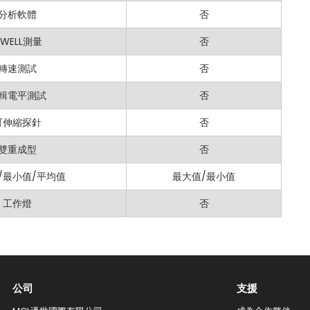
分析軟體
否
WELL測量
否
轉速測試
否
輯電平測試
否
可伸縮探針
否
雙重成型
否
/最小值/平均值
最大值/最小值
工作燈
否
公司
支援