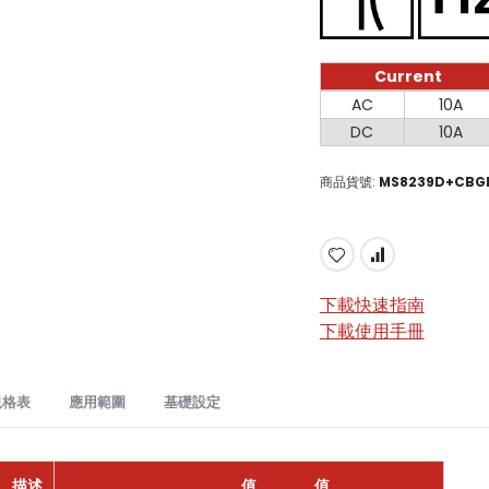
Current
Current
AC
10A
DC
10A
商品貨號
MS8239D+CBG
下載快速指南
下載使用手冊
規格表
應用範圍​
基礎設定
239D+ 自動量程數位萬用表：多功能電氣測試工具
描述
值
值
量程
精度