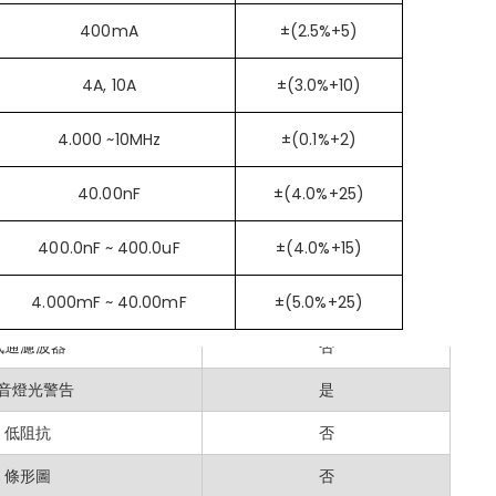
頻率
是
：自動量程、數據保持功能及符合人體工學的設計，使其易於操作，即使
400mA
±(2.5%+5)
溫度
否
苛環境而設計，MS8239D+ 可確保長久的性能與可靠性。
4A, 10A
±(3.0%+10)
DAR/PI
否
ECH MS8239D+？
絕緣測試
否
4.000 ~10MHz
±(0.1%+2)
8239D+ 自動量程數位萬用表集多功能性與易用性於一身，是從事電氣系
雙顯示
否
40.00nF
±(4.0%+25)
超載保護
是
400.0nF ~ 400.0uF
±(4.0%+15)
相對測量
是
4.000mF ~ 40.00mF
±(5.0%+25)
峰值測量
否
低通濾波器
否
音燈光警告
是
低阻抗
否
條形圖
否