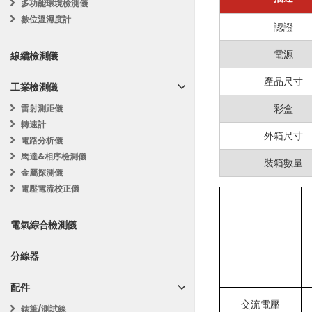
多功能環境檢測儀
電路測試
訊
基
數位溫濕度計
汽車診斷
MASTECH MS
認證
電阻
息
礎
暖通空調測試
主要特點
設
電源
通用電氣測量
線纜檢測儀
定
產品尺寸
多功能測量
：支
工業檢測儀
彩盒
非接
雷射測距儀
自動量程
：自
轉速計
最大顯示 400
外箱尺寸
電路分析儀
馬達&相序檢測儀
真有效值 (Tru
裝箱數量
直流電壓
金屬探測儀
非接觸電壓 (N
電壓電流校正儀
LCD 背光顯示
電氣綜合檢測儀
數據保持功能
分線器
安全性與耐用
附加功能
：包
配件
交流電壓
錶筆/測試線