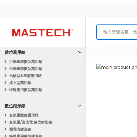
數位萬用錶
手動量程數位萬用錶
Skip
自動量程數位萬用錶
to
Skip
袖珍型&筆型萬用錶
the
to
桌上型萬用錶
end
the
特殊應用數位萬用錶
of
beginning
the
of
數位鉗形錶
images
the
gallery
images
交流電數位鉗形錶
gallery
交流電/直流電 數位鉗形錶
漏電流鉗形錶
特殊應用數位鉗形錶