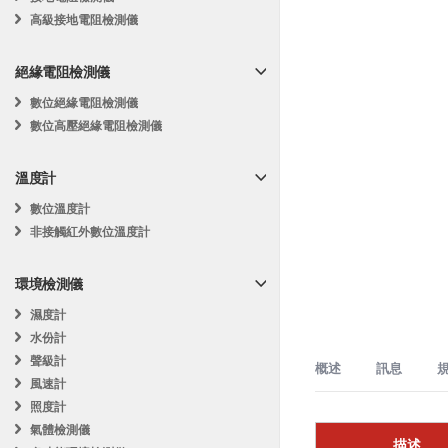
高級接地電阻檢測儀
絕緣電阻檢測儀
數位絕緣電阻檢測儀
數位高壓絕緣電阻檢測儀
溫度計
數位溫度計
非接觸紅外數位溫度計
環境檢測儀
濕度計
水份計
聲級計
概述
訊息
風速計
照度計
氣體檢測儀
電氣故障排除
MASTECH MS8
描述
功能