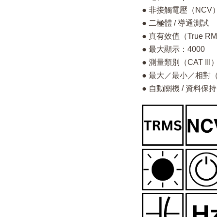
● 非接觸電壓（NCV）
● 二極體 / 導通測試
● 真有效值（True R
● 最大顯示：4000
● 測量類別（CAT III）
● 最大／最小／相對（
● 自動關機 / 資料保持 