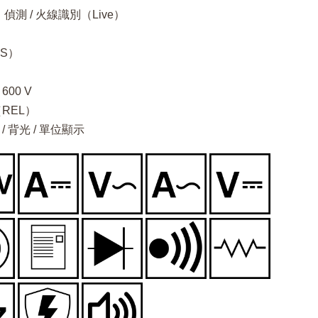
偵測 / 火線識別（Live）
MS）
600 V
REL）
/ 背光 / 單位顯示