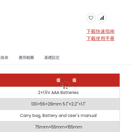
下載快速指南
下載使用手冊
規格表
應用範圍​
基礎設定
0
數字濕度計：準確且多功能的濕度測量工具
值
值
程
解析度
準確性
6900 數字濕度計是一款可靠且多功能的儀器，專為準確測量各種材料的
持
2×1.5V AAA Batteries
是
~60.0%
0.1%
±2.0%
處於最佳狀態。
度
130×56×29mm 5.1"×2.2"×1.1"
0~50mm
℃~50℃/14℉~122℉
0.1℃ / 0.1℉
±2℃ / ±3.6℉
度
Carry bag, Battery and User's manual
-10~50°C/14~122°F
90%
0.1% RH
±5.0% RH
用於不同材料，包括木材（如榉木、雲杉、橡木）和建築材料（如混凝土
率
75mm×55mm×155mm
240mS