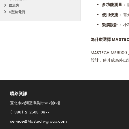
多功能測量：
鱷魚夾
K型熱電偶
使用便捷：
背
緊湊設計：
小
為什麼選擇 MASTEC
MASTECH MS
設計，使其成為外出
聯絡資訊​
臺北市內湖區潭美街537號8樓
(+886)-2-2508-0877​
service@Mastech-group.com​