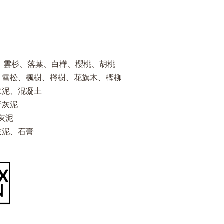
山毛櫸、雲杉、落葉、白樺、櫻桃、胡桃
)橡樹、雪松、楓樹、梣樹、花旗木、檉柳
平滑水泥、混凝土
石膏灰泥
土灰泥
石灰灰泥、石膏