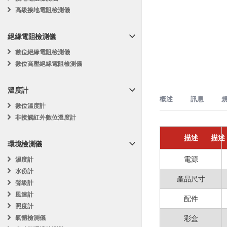
高級接地電阻檢測儀
絕緣電阻檢測儀
數位絕緣電阻檢測儀
數位高壓絕緣電阻檢測儀
溫度計
概述
訊息
數位溫度計
非接觸紅外數位溫度計
居家和辦公室
MASTECH MS690
描述
描述
規格
量
建築用途
環境檢測儀
訊
基
MASTECH MS
電源
數據保
濕度計
材料水份
0.0
息
礎
關損壞，並確保材料
水份計
設
產品尺寸
探針深
聲級計
定
環境溫度
-10
主要特點：
風速計
配件
環境溫
照度計
測量範圍
10~
濕度測量：
適
彩盒
採樣速
氣體檢測儀