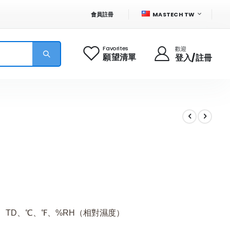
語
會員註冊
MASTECH TW
言
Favorites
歡迎
願望清單
登入/註冊
B、TD、℃、℉、%RH（相對濕度）