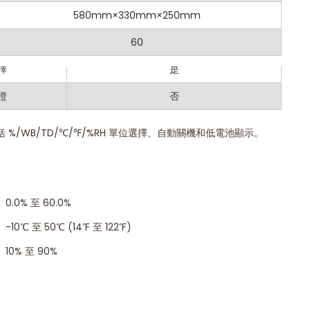
量範圍為 0-5 mm，提供精確的讀數。
580mm×330mm×250mm
是
：
顯示最大和最小讀數，方便分析。
最小值
60
是
：
采樣速率為 240ms，實現快速測量。
擇
是
結當前測量值，便於記錄和分析。
證
否
保在低光環境下也能輕鬆讀取。
 %/WB/TD/℃/℉/%RH 單位選擇、自動關機和低電池顯示。
：
0.0% 至 60.0%
：
-10℃ 至 50℃ (14℉ 至 122℉)
：
10% 至 90%