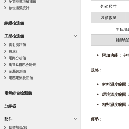
多功能環境檢測儀
深度測量：
測
外箱尺寸
背光
數位溫濕度計
最大/最小讀數
裝箱數量
最大 / 
線纜檢測儀
快速響應時間
單位選
數據保持：
凍
工業檢測儀
輔助驗
背光顯示：
確
雷射測距儀
轉速計
附加功能：
包括
電路分析儀
馬達&相序檢測儀
規格：
金屬探測儀
電壓電流校正儀
材料濕度範圍
電氣綜合檢測儀
環境溫度範圍
相對濕度範圍
分線器
配件
優勢：
錶筆/測試線