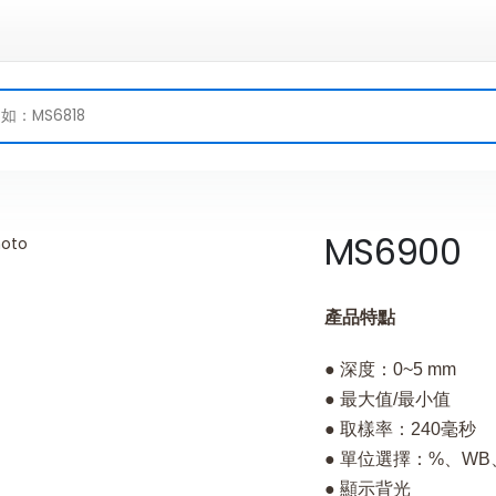
MS6900
產品特點
● 深度：0~5 mm
● 最大值/最小值
● 取樣率：240毫秒
● 單位選擇：%、W
● 顯示背光