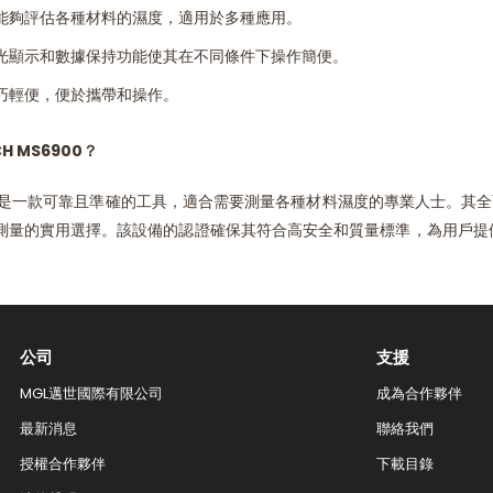
能夠評估各種材料的濕度，適用於多種應用。
光顯示和數據保持功能使其在不同條件下操作簡便。
巧輕便，便於攜帶和操作。
H MS6900？
6900 是一款可靠且準確的工具，適合需要測量各種材料濕度的專業人士
測量的實用選擇。該設備的認證確保其符合高安全和質量標準，為用戶提
公司
支援
MGL邁世國際有限公司
成為合作夥伴
最新消息
聯絡我們​
授權合作夥伴
下載目錄