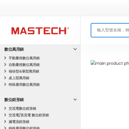
數位萬用錶
手動量程數位萬用錶
Skip
自動量程數位萬用錶
to
Skip
袖珍型&筆型萬用錶
the
to
桌上型萬用錶
end
the
特殊應用數位萬用錶
of
beginning
the
of
數位鉗形錶
images
the
gallery
images
交流電數位鉗形錶
gallery
交流電/直流電 數位鉗形錶
漏電流鉗形錶
特殊應用數位鉗形錶