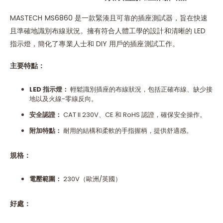
MASTECH MS6860 是一款緊湊且可靠的插座測試器，旨在快速
且準確地識別布線狀況。擁有符合人體工學的設計和清晰的 LED
指示燈，簡化了專業人士和 DIY 用戶的插座測試工作。
主要特點：
LED
指示燈：
輕鬆識別插座的布線狀況，包括正確布線、缺少接
地以及火線-零線反向。
安全認證：
CAT II 230V、CE 和 RoHS 認證，確保安全操作。
附加特點：
耐用的結構和柔軟的手指握柄，提供舒適感。
規格：
電壓範圍：
230V（歐洲/英國）
好處：