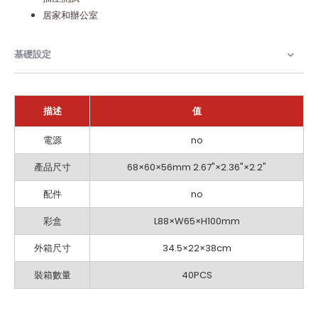
居家和辦公室
基礎設定
描述
值
基
電源
no
礎
設
產品尺寸
68×60×56mm 2.67"×2.36"×2.2"
定
配件
no
彩盒
L88×W65×H100mm
外箱尺寸
34.5×22×38cm
裝箱數量
40PCS