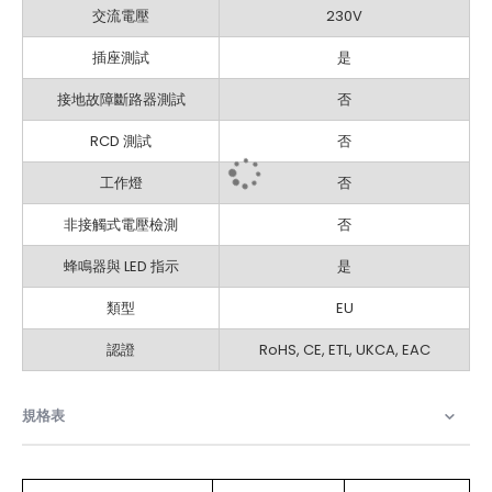
交流電壓
230V
插座測試
是
接地故障斷路器測試
否
RCD 測試
否
工作燈
否
非接觸式電壓檢測
否
蜂鳴器與 LED 指示
是
類型
EU
認證
RoHS, CE, ETL, UKCA, EAC
規格表