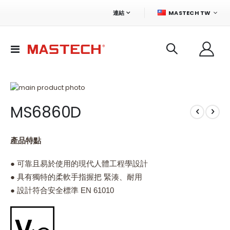
語
連結
MASTECH TW
言
切
換
導
航
Skip
to
Skip
MS6860D
the
to
end
the
of
beginning
the
of
產品特點
images
the
gallery
images
● 可靠且易於使用的現代人體工程學設計
gallery
● 具有獨特的柔軟手指握把 緊湊、耐用
● 設計符合安全標準 EN 61010