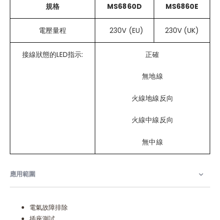
規格
MS6860D
MS6860E
電壓量程
230V (EU)
230V (UK)
接線狀態的LED指示:
正確
無地線
火線地線反向
火線中線反向
無中線
應用範圍​
電氣故障排除
插座測試