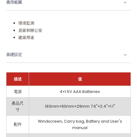
應用範圍​
環境監測
居家和辦公室
建築用途
基礎設定
描述
值
基
電源
4×1.5V AAA Batteries
礎
設
產品尺
193mm×60mm×29mm 7.6"×2.4"×1.1"
定
寸
Windscreen, Carry bag, Battery and User's
配件
manual