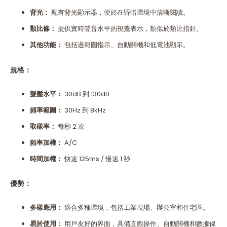
背光：
配有背光顯示器，便於在昏暗環境中清晰閱讀。
類比條：
提供實時聲音水平的視覺表示，類似於類比指針。
其他功能：
包括過範圍指示、自動關機和低電池顯示。
規格：
聲壓水平：
30dB 到 130dB
頻率範圍：
30Hz 到 8kHz
取樣率：
每秒 2 次
頻率加權：
A/C
時間加權：
快速 125ms / 慢速 1 秒
優勢：
多樣應用：
適合多種環境，包括工業現場、辦公室和住宅區。
易於使用：
用戶友好的界面，具備直觀操作、自動關機和數據保