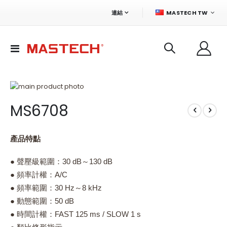
語
連結
MASTECH TW
言
切
換
導
航
Skip
to
Skip
MS6708
the
to
end
the
of
beginning
the
of
產品特點
images
the
gallery
images
● 聲壓級範圍：30 dB～130 dB
gallery
● 頻率計權：A/C
● 頻率範圍：30 Hz～8 kHz
● 動態範圍：50 dB
● 時間計權：FAST 125 ms / SLOW 1 s