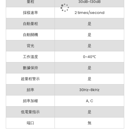
量程
30dB~130dB
採樣速率
2 times/second
自動量程
是
自動關機
是
背光
是
工作溫度
0~40℃
數據保持
是
超量程警示
是
頻率
30Hz~8kHz
頻率加權
A, C
低電量指示
是
端口
無