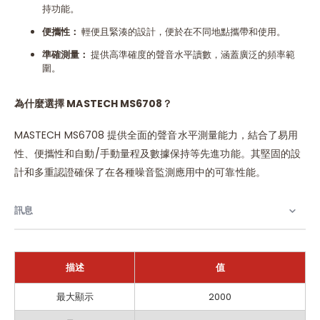
持功能。
便攜性：
輕便且緊湊的設計，便於在不同地點攜帶和使用。
準確測量：
提供高準確度的聲音水平讀數，涵蓋廣泛的頻率範
圍。
為什麼選擇 MASTECH MS6708？
MASTECH MS6708 提供全面的聲音水平測量能力，結合了易用
性、便攜性和自動/手動量程及數據保持等先進功能。其堅固的設
計和多重認證確保了在各種噪音監測應用中的可靠性能。
訊息
描述
值
訊
最大顯示
2000
息