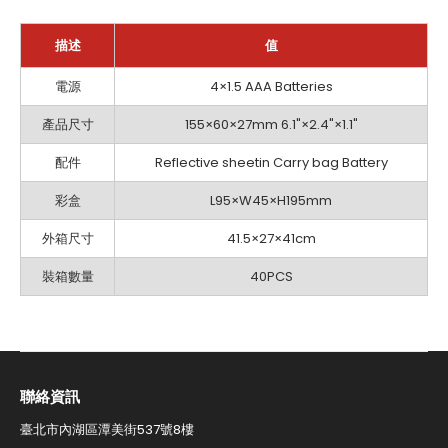
描述
值
基
電源
4×1.5 AAA Batteries
礎
設
產品尺寸
155×60×27mm 6.1"×2.4"×1.1"
定
配件
Reflective sheetin Carry bag Battery
彩盒
L95×W45×H195mm
外箱尺寸
41.5×27×41cm
裝箱數量
40PCS
聯絡資訊​
臺北市內湖區潭美街537號8樓