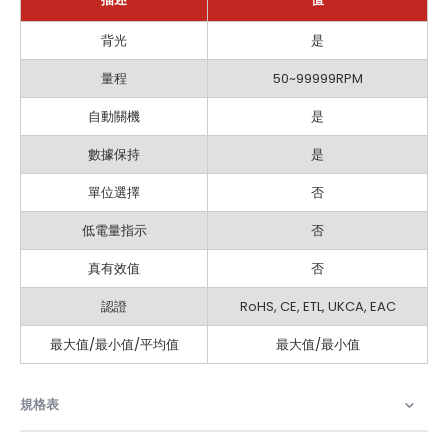
訊
背光
是
息
量程
50~99999RPM
自動關機
是
數據保持
是
單位選擇
否
低電量指示
否
真有效值
否
認證
RoHS, CE, ETL, UKCA, EAC
最大值/最小值/平均值
最大值/最小值
規格表