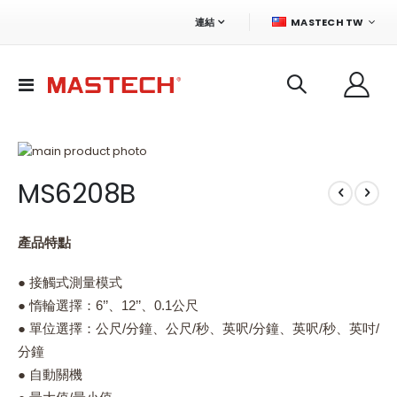
語
連結
MASTECH TW
言
切
換
導
航
Skip
to
Skip
MS6208B
the
to
end
the
of
beginning
the
of
產品特點
images
the
gallery
images
● 接觸式測量模式
gallery
● 惰輪選擇：6’’、12’’、0.1公尺
● 單位選擇：公尺/分鐘、公尺/秒、英呎/分鐘、英呎/秒、英吋/
分鐘
● 自動關機