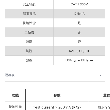
安全等級
CAT II 300V
漏電電流
10.5mA
接地性能
是
二極體
否
通斷
否
認證
RoHS, CE, ETL
類型
USA type, EU type
規格表
功能
參數
量
接地性能
Test current > 200mA (R<2>
0Ω~19.