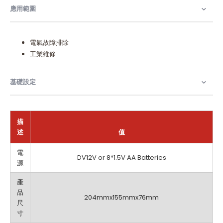
應用範圍​
電氣故障排除
工業維修
基礎設定
描
述
值
基
電
DV12V or 8*1.5V AA Batteries
礎
源
設
定
產
品
204mmx155mmx76mm
尺
寸