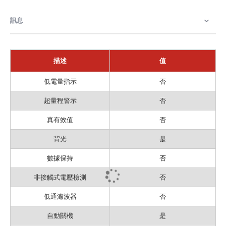
訊息
描述
值
訊
低電量指示
否
息
超量程警示
否
真有效值
否
背光
是
數據保持
否
非接觸式電壓檢測
否
低通濾波器
否
自動關機
是