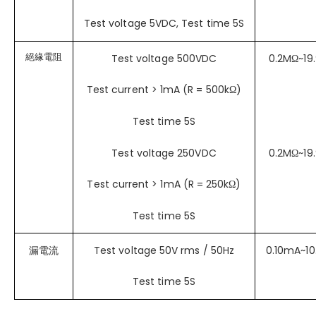
Test voltage 5VDC, Test time 5S
絕緣電阻
Test voltage 500VDC
0.2MΩ~19
Test current > 1mA (R = 500kΩ)
Test time 5S
Test voltage 250VDC
0.2MΩ~19
Test current > 1mA (R = 250kΩ)
Test time 5S
漏電流
Test voltage 50V rms / 50Hz
0.10mA~1
Test time 5S