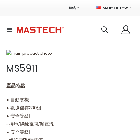
語
連結
MASTECH TW
言
切
換
導
航
Skip
to
Skip
MS5911
the
to
end
the
of
beginning
the
of
產品特點
images
the
gallery
images
● 自動關機
gallery
● 數據儲存300組
● 安全等級I
- 接地/絕緣電阻/漏電流
● 安全等級II