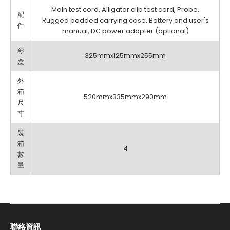
Main test cord, Alligator clip test cord, Probe,
配
Rugged padded carrying case, Battery and user's
件
manual, DC power adapter (optional)
彩
325mmx125mmx255mm
盒
外
箱
520mmx335mmx290mm
尺
寸
裝
箱
4
數
量
聯絡資訊​