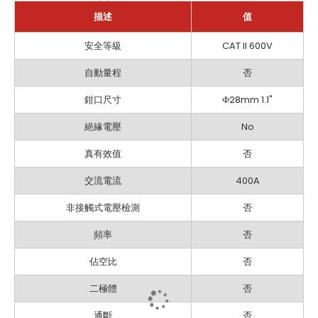
描述
值
訊
安全等級
CAT II 600V
息
自動量程
否
鉗口尺寸
Ф28mm 1.1"
絕緣電壓
No
真有效值
否
交流電流
400A
非接觸式電壓檢測
否
頻率
否
佔空比
否
二極體
否
通斷
否