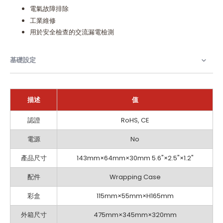
電氣故障排除
工業維修
用於安全檢查的交流漏電檢測
基礎設定
描述
值
基
認證
RoHS, CE
礎
設
電源
No
定
產品尺寸
143mm×64mm×30mm 5.6"×2.5"×1.2"
配件
Wrapping Case
彩盒
115mm×55mm×H165mm
外箱尺寸
475mm×345mm×320mm