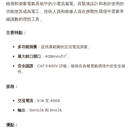
檢測和測量電氣系統中的小電流漏電。其緊湊設計和易於使用的
功能使其成為電工、技術人員和維修人員在挑戰性環境中需要準
確讀數的理想工具。
主要特點：
多功能測量
：提供廣範圍的交流電流測量。
最大鉗口開口
：Ф28mm/1.1"。
安全認證
：CAT II 600V 評級，確保在各種電氣環境中的安全操
作。
規格：
交流電流
：0.1A 至 400A
輸出
：10mV/A 和 1mV/A
優點：