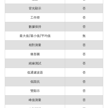
背光顯示
否
工作燈
否
數據保持
否
最大值/最小值/平均值
無
相對測量
否
條形圖
否
絕緣測試
否
低通濾波器
否
低阻抗
否
雙顯示
否
峰值測量
否