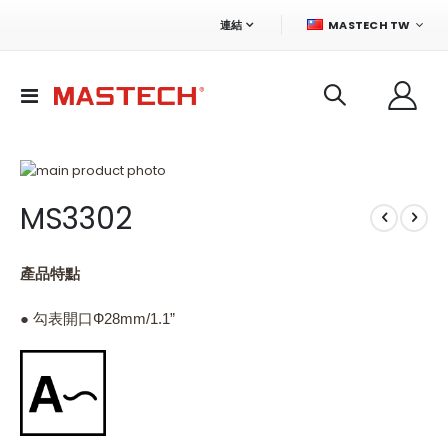
語
連結
MASTECH TW
言
切
換
導
航
Skip
to
Skip
MS3302
the
to
end
the
of
beginning
the
of
產品特點
images
the
gallery
images
● 勾表開口Ф28mm/1.1”
gallery