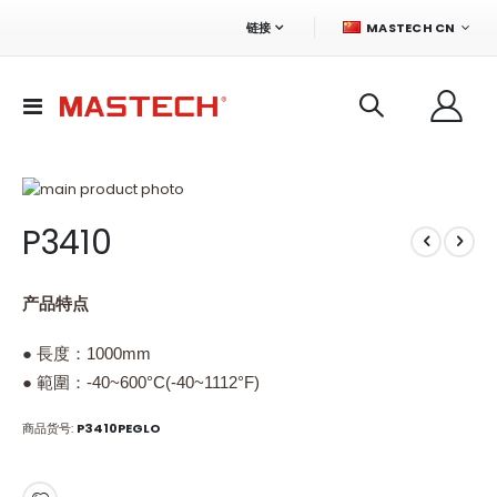
语
链接
MASTECH CN
言
切
换
导
航
跳
到
跳
P3410
结
转
尾
到
的
图
图
像
产品特点
片
库
库
的
● 長度：1000mm
开
● 範圍：-40~600°C(-40~1112°F)
头
商品货号
P3410PEGLO