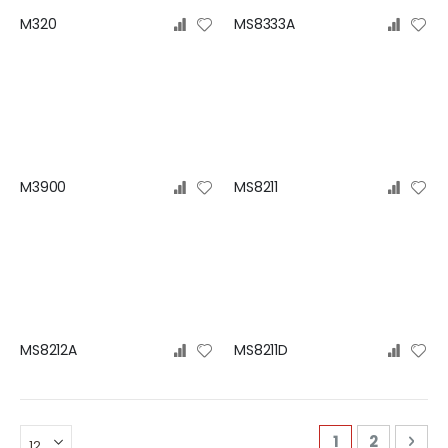
M320
MS8333A
M3900
MS8211
MS8212A
MS8211D
页
您当前正在阅读
页面
页面
下一
1
2