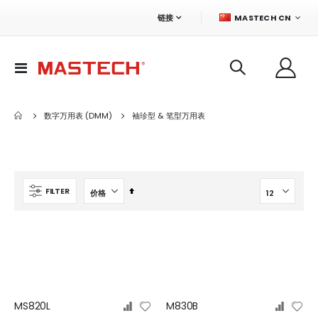
语
链接
MASTECH CN
言
切
换
导
航
数字万用表 (DMM)
袖珍型 & 笔型万用表
设
FILTER
置
降
序
方
向
MS820L
M830B