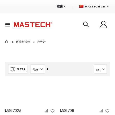
语
链接
MASTECH CN
言
切
换
导
航
环境测试仪
声级计
设
FILTER
置
降
序
方
向
MS6702A
MS6708