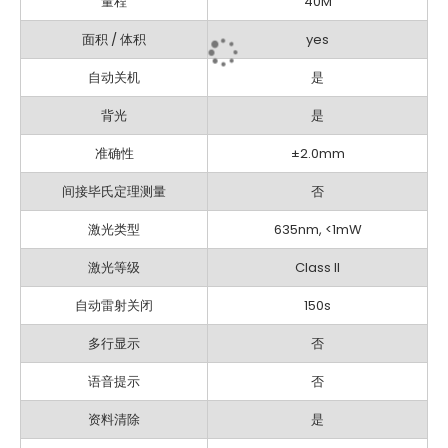
量程
40M
息
面积 / 体积
yes
自动关机
是
背光
是
准确性
±2.0mm
间接毕氏定理测量
否
激光类型
635nm, <1mW
激光等级
Class II
自动雷射关闭
150s
多行显示
否
语音提示
否
资料清除
是