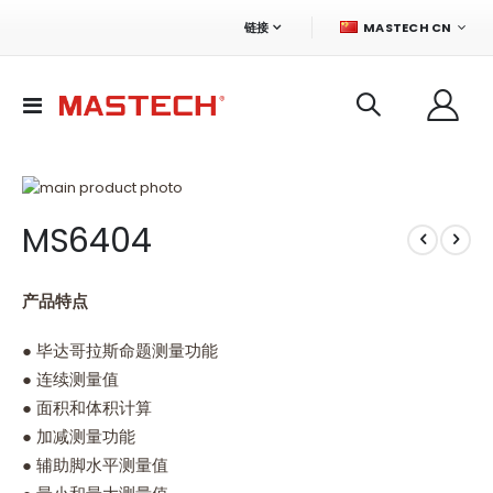
语
链接
MASTECH CN
言
切
换
导
航
跳
到
跳
MS6404
结
转
尾
到
的
图
图
像
产品特点
片
库
库
的
● 毕达哥拉斯命题测量功能
开
● 连续测量值
头
● 面积和体积计算
● 加减测量功能
● 辅助脚水平测量值