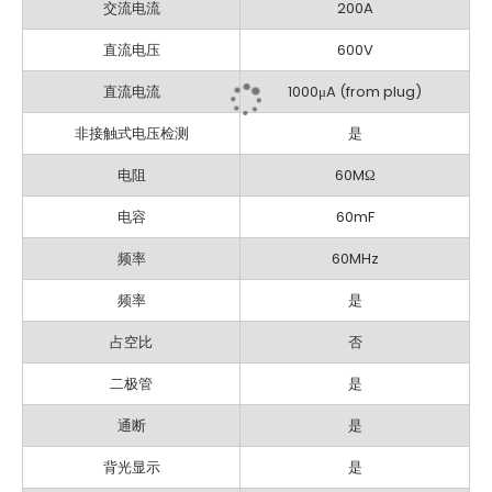
交流电流
200A
直流电压
600V
直流电流
1000μA (from plug)
非接触式电压检测
是
电阻
60MΩ
电容
60mF
频率
60MHz
频率
是
占空比
否
二极管
是
通断
是
背光显示
是