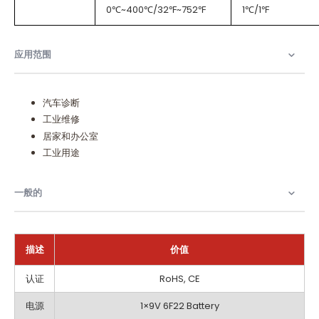
0℃~400℃/32℉~752℉
1℃/1℉
应用范围
汽车诊断
工业维修
居家和办公室
工业用途
一般的
描述
价值
一
认证
RoHS, CE
般
的
电源
1×9V 6F22 Battery