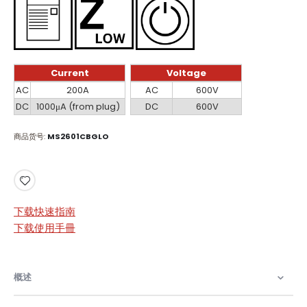
Current
Voltage
Current
Voltage
AC
200A
AC
600V
DC
1000μA (from plug)
DC
600V
商品货号
MS2601CBGLO
下载快速指南
下载使用手冊
概述