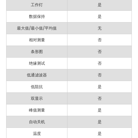
工作灯
是
数据保持
是
最大值/最小值/平均值
无
相对测量
否
条形图
否
绝缘测试
否
低通滤波器
否
低阻抗
是
双显示
否
峰值测量
是
自动关机
是
温度
是