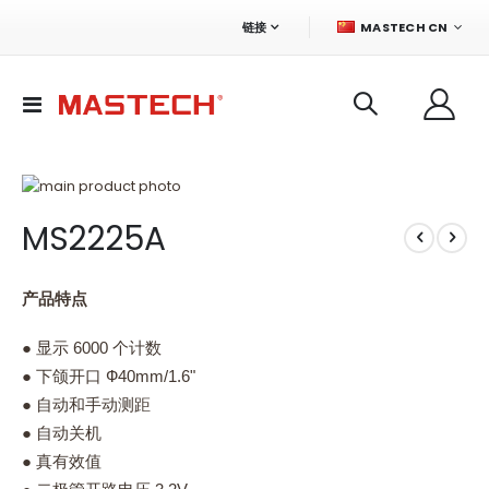
语
链接
MASTECH CN
言
切
换
导
航
跳
到
跳
MS2225A
结
转
尾
到
的
图
图
像
产品特点
片
库
库
的
● 显示 6000 个计数
开
● 下颌开口 Ф40mm/1.6"
头
● 自动和手动测距
● 自动关机
● 真有效值