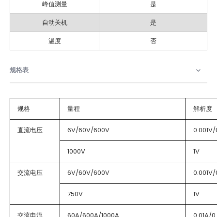
峰值测量
是
自动关机
是
温度
否
规格表​
规格
量程
解析度
直流电压
6V/60V/600V
0.001V/
1000V
1V
交流电压
6V/60V/600V
0.001V/
750V
1V
交流电流
60A/600A/1000A
0.01A/0