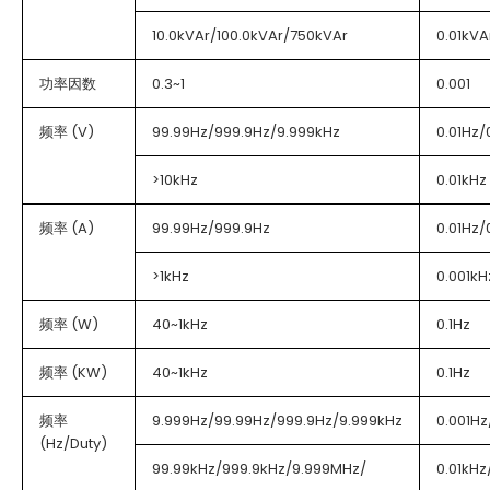
10.0kVAr/100.0kVAr/750kVAr
0.01kVA
功率因数
0.3~1
0.001
频率 (V)
99.99Hz/999.9Hz/9.999kHz
0.01Hz/
>10kHz
0.01kHz
频率 (A)
99.99Hz/999.9Hz
0.01Hz/
>1kHz
0.001kH
频率 (W)
40~1kHz
0.1Hz
频率 (KW)
40~1kHz
0.1Hz
频率
9.999Hz/99.99Hz/999.9Hz/9.999kHz
0.001Hz
(Hz/Duty)
99.99kHz/999.9kHz/9.999MHz/
0.01kHz