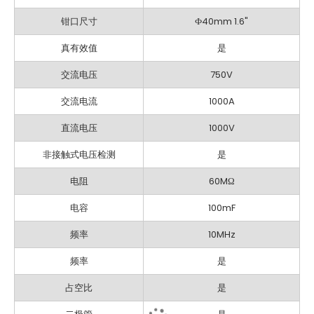
钳口尺寸
Ф40mm 1.6"
真有效值
是
交流电压
750V
交流电流
1000A
直流电压
1000V
非接触式电压检测
是
电阻
60MΩ
电容
100mF
频率
10MHz
频率
是
占空比
是