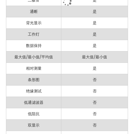
二极管
是
通断
是
背光显示
是
工作灯
是
数据保持
是
最大值/最小值/平均值
最大值/最小值
相对测量
是
条形图
否
绝缘测试
否
低通滤波器
否
低阻抗
否
双显示
否