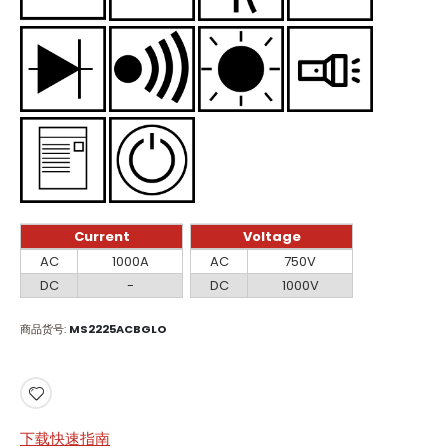
Current
Voltage
Current
Voltage
AC
1000A
AC
750V
DC
-
DC
1000V
商品货号
MS2225ACBGLO
下载快速指南